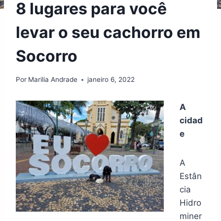
8 lugares para você
levar o seu cachorro em
Socorro
Por
Marilia Andrade
janeiro 6, 2022
A
cidad
e
A
Estân
cia
Hidro
miner