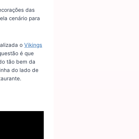
decorações das
ela cenário para
alizada o
Vikings
questão é que
ado tão bem da
inha do lado de
taurante.