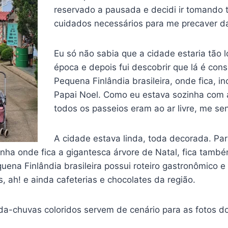
reservado a pausada e decidi ir tomando 
cuidados necessários para me precaver d
Eu só não sabia que a cidade estaria tão 
época e depois fui descobrir que lá é con
Pequena Finlândia brasileira, onde fica, in
Papai Noel. Como eu estava sozinha com 
todos os passeios eram ao ar livre, me sen
A cidade estava linda, toda decorada. Par
inha onde fica a gigantesca árvore de Natal, fica tamb
uena Finlândia brasileira possui roteiro gastronômico e 
s, ah! e ainda cafeterias e chocolates da região.
a-chuvas coloridos servem de cenário para as fotos dos