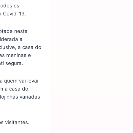
todos os
a Covid-19.
lotada nesta
siderada a
clusive, a casa do
as meninas e
ti segura.
a quem vai levar
ém a casa do
lojinhas variadas
 visitantes.