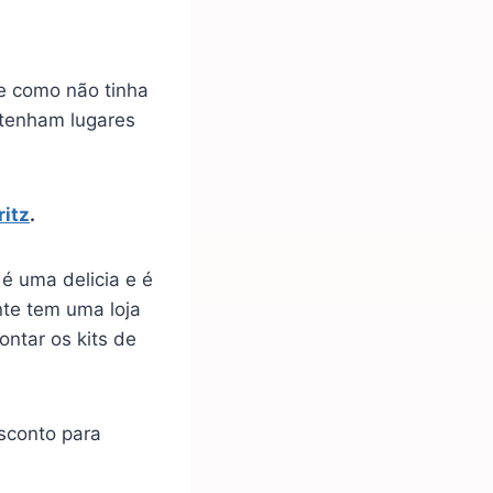
e como não tinha
e tenham lugares
ritz
.
é uma delicia e é
ante tem uma loja
ntar os kits de
sconto para