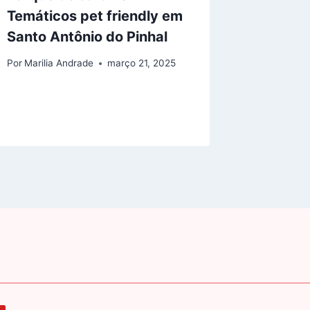
Temáticos pet friendly em
Morret
Santo Antônio do Pinhal
cachor
Por
Marilia Andrade
março 21, 2025
Por
Marilia
setembro 2