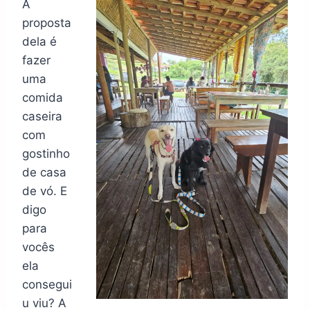
A
proposta
dela é
fazer
uma
comida
caseira
com
gostinho
de casa
de vó. E
digo
para
vocês
ela
consegui
u viu? A