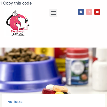
1 Copy this code
Agenda de passeios
App Meu Pet Comigo
Consultorias e palestras
NOTÍCIAS