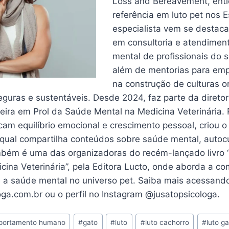
Loss and Bereavement, enti
referência em luto pet nos 
especialista vem se desta
em consultoria e atendime
mental de profissionais do 
além de mentorias para emp
na construção de culturas o
guras e sustentáveis. Desde 2024, faz parte da diretor
eira em Prol da Saúde Mental na Medicina Veterinária. 
am equilíbrio emocional e crescimento pessoal, criou o
qual compartilha conteúdos sobre saúde mental, auto
ambém é uma das organizadoras do recém-lançado livro 
cina Veterinária”, pela Editora Lucto, onde aborda a c
 a saúde mental no universo pet. Saiba mais acessando
oga.com.br ou o perfil no Instagram @jusatopsicologa.
portamento humano
#
gato
#
luto
#
luto cachorro
#
luto g