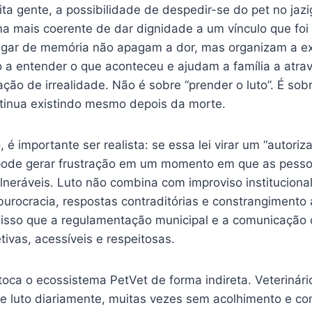
ita gente, a possibilidade de despedir-se do pet no jazi
ma mais coerente de dar dignidade a um vínculo que foi
 lugar de memória não apagam a dor, mas organizam a ex
 a entender o que aconteceu e ajudam a família a atra
ão de irrealidade. Não é sobre “prender o luto”. É sob
inua existindo mesmo depois da morte.
 importante ser realista: se essa lei virar um “autori
pode gerar frustração em um momento em que as pesso
lneráveis. Luto não combina com improviso institucion
burocracia, respostas contraditórias e constrangiment
r isso que a regulamentação municipal e a comunicação 
tivas, acessíveis e respeitosas.
oca o ecossistema PetVet de forma indireta. Veterinári
e luto diariamente, muitas vezes sem acolhimento e 