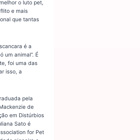
elhor o luto pet,
lito e mais
ional que tantas
escancara é a
ó um animal”. É
te, foi uma das
r isso, a
graduada pela
 Mackenzie de
ção em Distúrbios
uliana Sato é
ssociation for Pet