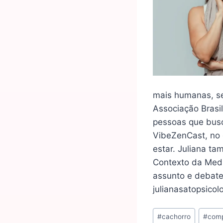
mais humanas, se
Associação Brasil
pessoas que busc
VibeZenCast, no 
estar. Juliana t
Contexto da Medi
assunto e debate
julianasatopsicol
#
cachorro
#
com