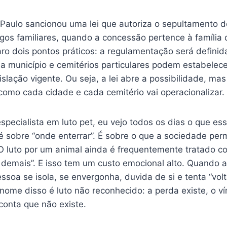
Paulo sancionou uma lei que autoriza o sepultamento d
os familiares, quando a concessão pertence à família d
o dois pontos práticos: a regulamentação será definida
a município e cemitérios particulares podem estabelecer
islação vigente. Ou seja, a lei abre a possibilidade, m
como cada cidade e cada cemitério vai operacionalizar.
pecialista em luto pet, eu vejo todos os dias o que es
é sobre “onde enterrar”. É sobre o que a sociedade per
O luto por um animal ainda é frequentemente tratado c
demais”. E isso tem um custo emocional alto. Quando a
ssoa se isola, se envergonha, duvida de si e tenta “vol
nome disso é luto não reconhecido: a perda existe, o ví
conta que não existe.