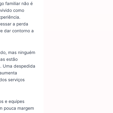
go familiar não é
 vivido como
periência.
vessar a perda
re dar contorno a
zado, mas ninguém
as estão
al. Uma despedida
o aumenta
dos serviços
os e equipes
com pouca margem