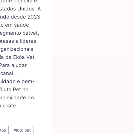
dade pioneira e
Estados Unidos. A
cando desde 2023
nto em saúde
segmento petvet,
resas e líderes
rganizacionais
ia da Ekôa Vet –
Para ajudar
 canal
cuidado e bem-
“Luto Pet no
omplexidade do
 o site
atos
#
luto pet