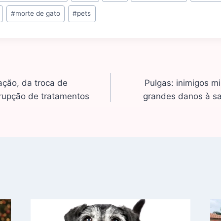
#
morte de gato
#
pets
ção, da troca de
Pulgas: inimigos 
rupção de tratamentos
grandes danos à sa