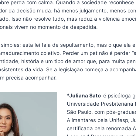
obre perda com calma. Quando a sociedade reconhece m
dor da decisão muda: há menos julgamento, menos conf
ado. Isso não resolve tudo, mas reduz a violência emoc
ssionais vivem no momento da despedida.
 simples: esta lei fala de sepultamento, mas o que ela 
madurecimento coletivo. Perder um pet não é perder “s
entidade, história e um tipo de amor que, para muita gen
nsistentes da vida. Se a legislação começa a acompanha
m precisa acompanhar.
*Juliana Sato
é psicóloga 
Universidade Presbiteriana
São Paulo, com pós-gradua
Alimentares pela Unifesp, J
certificada pela renomada A