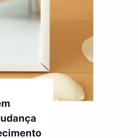
 em
 mudança
hecimento