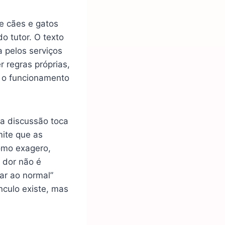
e cães e gatos
o tutor. O texto
 pelos serviços
 regras próprias,
as o funcionamento
sa discussão toca
mite que as
omo exagero,
 dor não é
tar ao normal”
nculo existe, mas