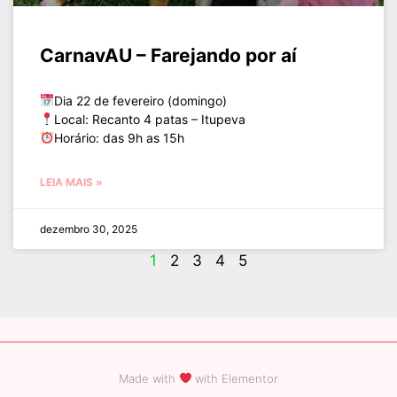
CarnavAU – Farejando por aí
Dia 22 de fevereiro (domingo)
Local: Recanto 4 patas – Itupeva
Horário: das 9h as 15h
LEIA MAIS »
dezembro 30, 2025
1
2
3
4
5
Made with
with Elementor