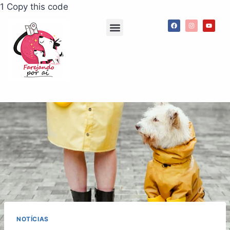
1 Copy this code
Agenda de passeios
App Meu Pet Comigo
Consultorias e palestras
NOTÍCIAS