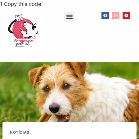
1 Copy this code
Agenda de passeios
App Meu Pet Comigo
Consultorias e palestras
NOTÍCIAS