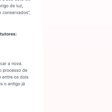
rigo de luz,
m conservados”,
tutores:
ocar a nova.
 o processo de
 entre os dois
s o antigo já