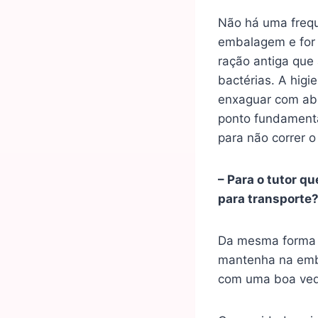
Não há uma frequ
embalagem e for 
ração antiga que
bactérias. A higi
enxaguar com abu
ponto fundamental
para não correr o
– Para o tutor q
para transporte
Da mesma forma q
mantenha na emba
com uma boa veda