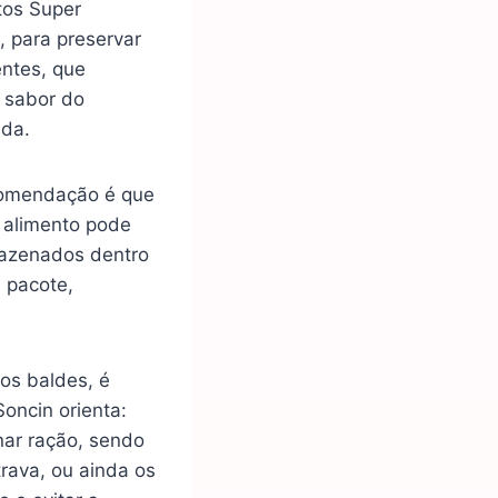
tos Super
 para preservar
entes, que
 sabor do
ada.
comendação é que
o alimento pode
mazenados dentro
 pacote,
os baldes, é
oncin orienta:
nar ração, sendo
rava, ou ainda os