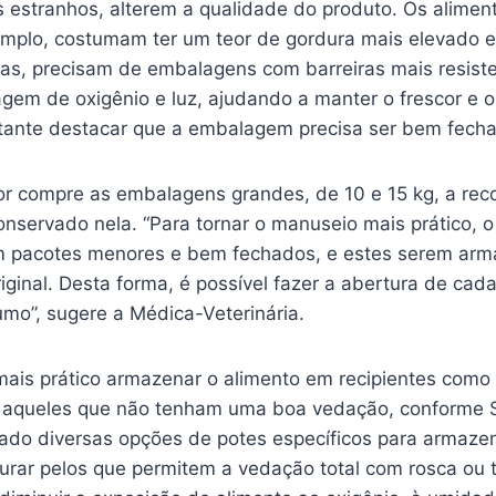
s estranhos, alterem a qualidade do produto. Os alimen
mplo, costumam ter um teor de gordura mais elevado e,
icas, precisam de embalagens com barreiras mais resist
em de oxigênio e luz, ajudando a manter o frescor e o
rtante destacar que a embalagem precisa ser bem fech
r compre as embalagens grandes, de 10 e 15 kg, a re
onservado nela. “Para tornar o manuseio mais prático, 
em pacotes menores e bem fechados, e estes serem ar
inal. Desta forma, é possível fazer a abertura de cada
mo”, sugere a Médica-Veterinária.
mais prático armazenar o alimento em recipientes como 
r aqueles que não tenham uma boa vedação, conforme S
ado diversas opções de potes específicos para armaze
urar pelos que permitem a vedação total com rosca ou t