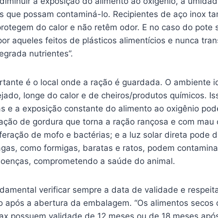
diminuir a exposição do alimento ao oxigênio, à umidade
s que possam contaminá-lo. Recipientes de aço inox 
rotegem do calor e não retêm odor. E no caso do pote s
por aqueles feitos de plásticos alimentícios e nunca tra
egrada nutrientes”.
rtante é o local onde a ração é guardada. O ambiente i
ejado, longe do calor e de cheiros/produtos químicos. I
as e a exposição constante do alimento ao oxigênio pod
ação de gordura que torna a ração rançosa e com mau
iferação de mofo e bactérias; e a luz solar direta pode 
ragas, como formigas, baratas e ratos, podem contamina
 doenças, comprometendo a saúde do animal.
damental verificar sempre a data de validade e respeit
 após a abertura da embalagem. “Os alimentos secos 
ax possuem validade de 12 meses ou de 18 meses após