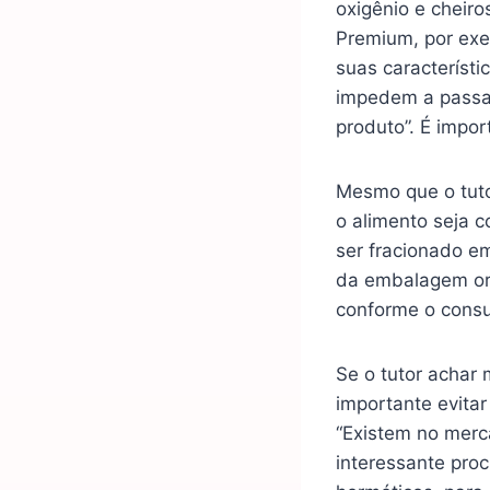
oxigênio e cheiro
Premium, por exe
suas característ
impedem a passag
produto”. É impo
Mesmo que o tuto
o alimento seja c
ser fracionado 
da embalagem orig
conforme o consu
Se o tutor achar 
importante evita
“Existem no merc
interessante proc