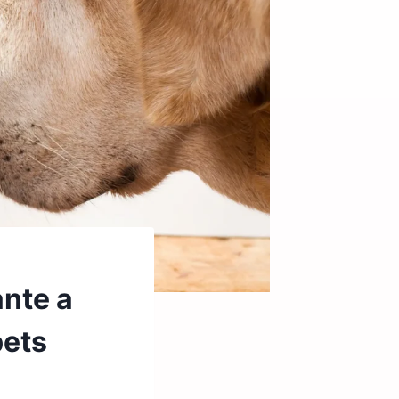
ante a
pets