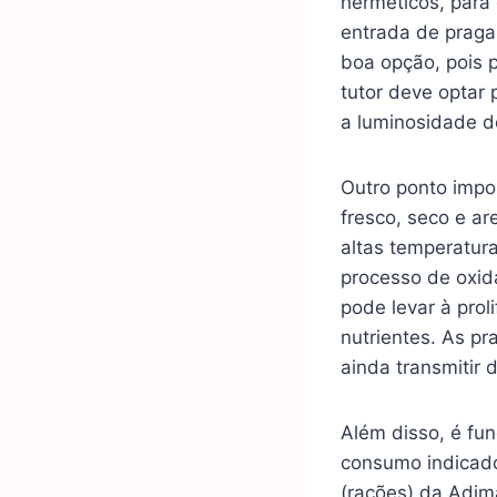
herméticos, para 
entrada de praga
boa opção, pois p
tutor deve optar 
a luminosidade d
Outro ponto impo
fresco, seco e ar
altas temperatur
processo de oxid
pode levar à prol
nutrientes. As p
ainda transmitir
Além disso, é fun
consumo indicado
(rações) da Adim