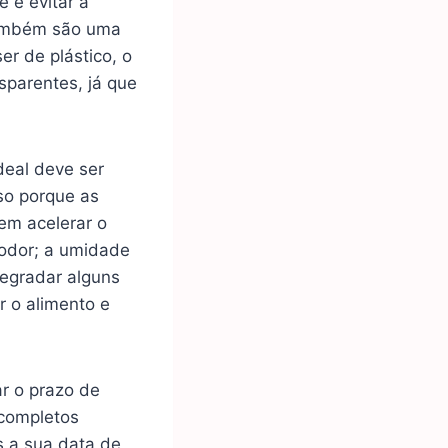
 e evitar a
também são uma
er de plástico, o
nsparentes, já que
deal deve ser
sso porque as
em acelerar o
 odor; a umidade
degradar alguns
r o alimento e
ar o prazo de
completos
 a sua data de