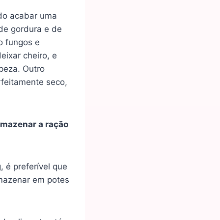
ndo acabar uma
de gordura e de
o fungos e
eixar cheiro, e
peza. Outro
rfeitamente seco,
armazenar a ração
 é preferível que
rmazenar em potes