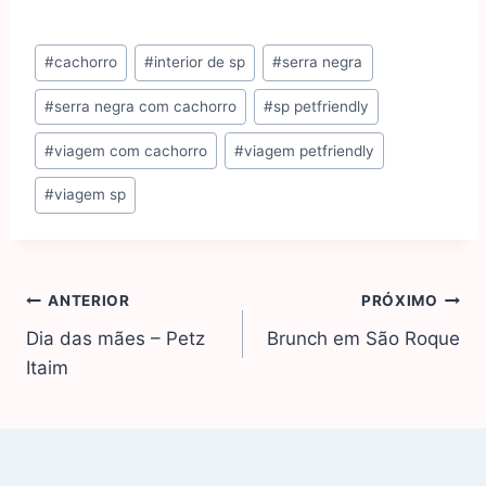
#
cachorro
#
interior de sp
#
serra negra
#
serra negra com cachorro
#
sp petfriendly
#
viagem com cachorro
#
viagem petfriendly
#
viagem sp
ANTERIOR
PRÓXIMO
Dia das mães – Petz
Brunch em São Roque
Itaim