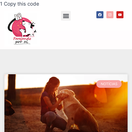
1 Copy this code
Agenda de passeios
App Meu Pet Comigo
Consultorias e palestras
NOTÍCIAS