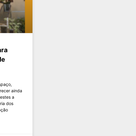
ara
de
spaço,
recer ainda
estes a
ria dos
ação