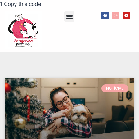
1 Copy this code
Agenda de passeios
App Meu Pet Comigo
Consultorias e palestras
NOTÍCIAS