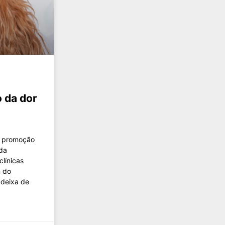
 da dor
a promoção
da
clínicas
m do
 deixa de