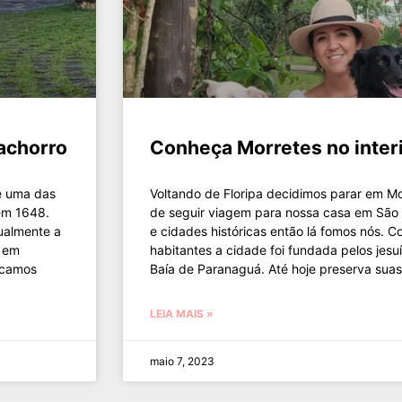
cachorro
Conheça Morretes no inter
 é uma das
Voltando de Floripa decidimos parar em M
em 1648.
de seguir viagem para nossa casa em São 
ualmente a
e cidades históricas então lá fomos nós. 
a em
habitantes a cidade foi fundada pelos jes
icamos
Baía de Paranaguá. Até hoje preserva sua
LEIA MAIS »
maio 7, 2023