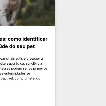
s: como identificar
aúde do seu pet
ar sinais sutis e proteger a
tite esporádica, sonolência
o esses podem ser os primeiros
sas enfermidades se
rceptível, comprometendo