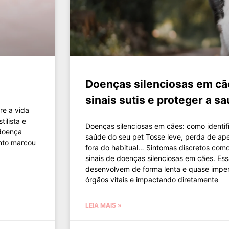
Doenças silenciosas em cãe
sinais sutis e proteger a s
re a vida
ilista e
Doenças silenciosas em cães: como identific
 doença
saúde do seu pet Tosse leve, perda de ape
ento marcou
fora do habitual… Sintomas discretos com
sinais de doenças silenciosas em cães. Es
desenvolvem de forma lenta e quase impe
órgãos vitais e impactando diretamente
LEIA MAIS »