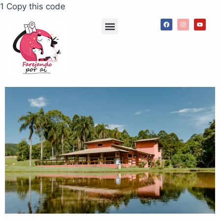
1 Copy this code
Agenda de passeios
App Meu Pet Comigo
Consultorias e palestras