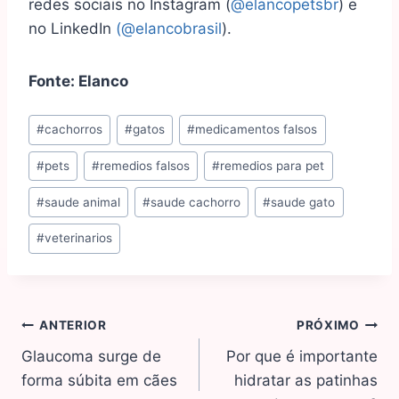
redes sociais no Instagram (
@elancopetsbr
) e
no LinkedIn
(@elancobrasil
).
Fonte: Elanco
#
cachorros
#
gatos
#
medicamentos falsos
#
pets
#
remedios falsos
#
remedios para pet
#
saude animal
#
saude cachorro
#
saude gato
#
veterinarios
ANTERIOR
PRÓXIMO
Glaucoma surge de
Por que é importante
forma súbita em cães
hidratar as patinhas