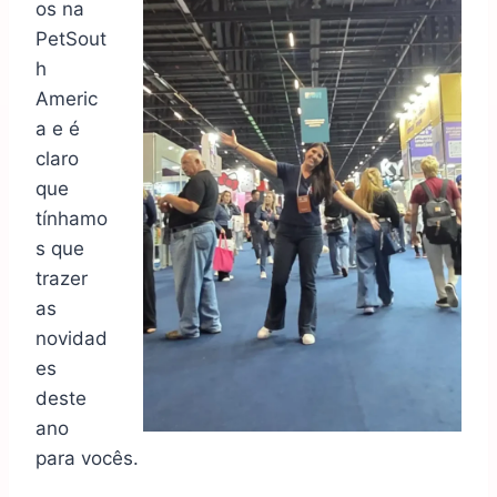
os na
PetSout
h
Americ
a e é
claro
que
tínhamo
s que
trazer
as
novidad
es
deste
ano
para vocês.